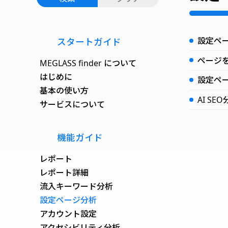
設定ペ
スタートガイド
ページ
MEGLASS finder について
はじめに
設定ペ
基本の使い方
AI SE
サービスについて
機能ガイド
レポート
レポート詳細
流入キーワード分析
設定ページ分析
アカウント設定
アクセシビリティ分析