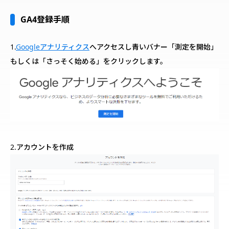
GA4登録手順
1.
Googleアナリティクス
へアクセスし青いバナー「測定を開始」
もしくは「さっそく始める」をクリックします。
2.アカウントを作成