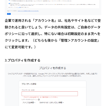
企業で運用される「アカウント名」は、社名やサイト名などで登
録されると良いでしょう。データの共有設定は、ご自身のデータ
ポリシーに沿って選択し、特にない場合は初期設定のまま次へを
クリックします。（どちらも後から「管理＞アカウントの設定」
にて変更可能です。）
3.プロパティを作成する