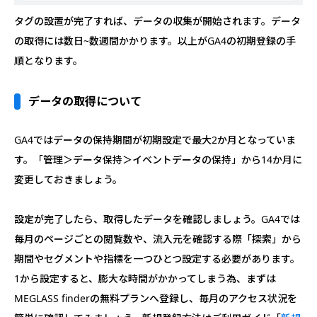
タグの設置が完了すれば、データの収集が開始されます。データ
の取得には数日~数週間かかります。以上がGA4の初期登録の手
順となります。
データの取得について
GA4ではデータの保持期間が初期設定で最大2か月となっていま
す。「管理＞データ保持＞イベントデータの保持」から14か月に
変更しておきましょう。
設定が完了したら、取得したデータを確認しましょう。GA4では
毎月のページごとの閲覧数や、流入元を確認する際「探索」から
期間やセグメントや指標を一つひとつ設定する必要があります。
1から設定すると、膨大な時間がかかってしまう為、まずは
MEGLASS finderの無料プランへ登録し、毎月のアクセス状況を