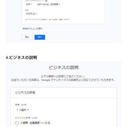
4.ビジネスの説明